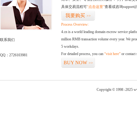
具体交易流程可
“点击这里”
查看或咨询support@
我要购买
>>
Process Overview:
4.cn is a world leading domain escrow service plat
million RMB transaction volume every year. We promi
联系我们
5 workdays.
For detailed process, you can
“visit here”
or contact
QQ：2726103981
BUY NOW
>>
Copyright © 1998 -2025 w