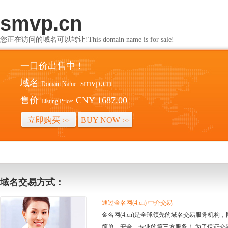
smvp.cn
您正在访问的域名可以转让!This domain name is for sale!
一口价出售中！
域名
smvp.cn
Domain Name:
售价
CNY 1687.00
Listing Price:
立即购买
BUY NOW
>>
>>
域名交易方式：
通过金名网(4.cn) 中介交易
金名网(4.cn)是全球领先的域名交易服务机
简单、安全、专业的第三方服务！ 为了保证交